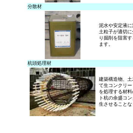
分散材
泥水や安定液に
土粒子が適切に
り掘削を阻害す
ます。
杭頭処理材
建築構造物、土
て生コンクリー
を処理する材料
ト杭の余盛コン
生させることな