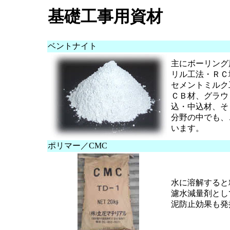
基礎工事用資材
ベントナイト
主にボーリング
リル工法・ＲＣ
セメントミルク
ＣＢ材、グラウ
込・中込材、そ
分野の中でも、
います。
ポリマー／CMC
水に溶解すると
濾水減量剤とし
泥防止効果も発